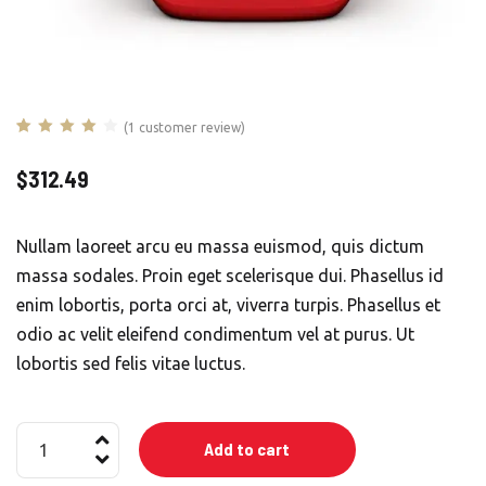
(
1
customer review)
Rated
1
4.00
out of 5
$
312.49
based on
customer
rating
Nullam laoreet arcu eu massa euismod, quis dictum
massa sodales. Proin eget scelerisque dui. Phasellus id
enim lobortis, porta orci at, viverra turpis. Phasellus et
odio ac velit eleifend condimentum vel at purus. Ut
lobortis sed felis vitae luctus.
Car
Add to cart
Baby