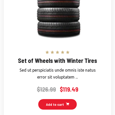
Rated
Set of Wheels with Winter Tires
5.00
out of 5
Sed ut perspiciatis unde omnis iste natus
error sit voluptatem ...
$
126.99
$
119.49
Add to cart