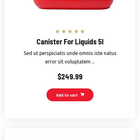
Rated
Canister For Liquids 5l
5.00
out of 5
Sed ut perspiciatis unde omnis iste natus
error sit voluptatem ...
$
249.99
Add to cart