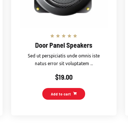
Rated
Door Panel Speakers
5.00
out of 5
Sed ut perspiciatis unde omnis iste
natus error sit voluptatem ...
$
19.00
Add to cart