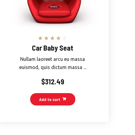
Rated
Car Baby Seat
4.00
out of 5
Nullam laoreet arcu eu massa
euismod, quis dictum massa ...
$
312.49
Add to cart