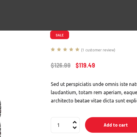
SALE
(
1
customer review)
Rated
1
5.00
out
of 5 based
$
126.99
$
119.49
on
customer
rating
Sed ut perspiciatis unde omnis iste n
laudantium, totam rem aperiam, eaque i
architecto beatae vitae dicta sunt expl
Set
Add to cart
of