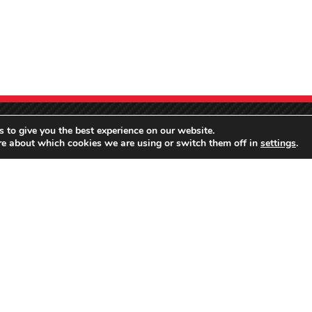
 to give you the best experience on our website.
re about which cookies we are using or switch them off in
settings
.
The difference is in the detail