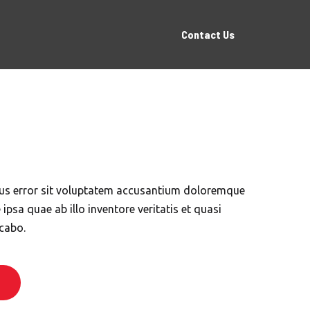
Contact Us
atus error sit voluptatem accusantium doloremque
psa quae ab illo inventore veritatis et quasi
icabo.