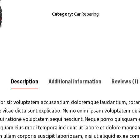
Wheels
with
Category:
Car Reparing
Winter
Tires
quantity
Description
Additional information
Reviews (1)
error sit voluptatem accusantium doloremque laudantium, tota
ae vitae dicta sunt explicabo. Nemo enim ipsam voluptatem quia
i ratione voluptatem sequi nesciunt. Neque porro quisquam e
numquam eius modi tempora incidunt ut labore et dolore magn
 ullam corporis suscipit laboriosam, nisi ut aliquid ex ea c